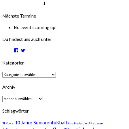
1.
1
2026
2026
2026
2026
2026
2026
Oktober
2026
Nächste Termine
No events coming up!
Du findest uns auch unter
Profil
Profil
von
von
trefflingcom
sftreffling
Kategorien
auf
auf
Facebook
Twitter
anzeigen
anzeigen
Kategorien
Archiv
Archiv
Schlagwörter
10 Jahre Seniorenfußball
3l Pokal
Altaussee
Abschiedsspiel