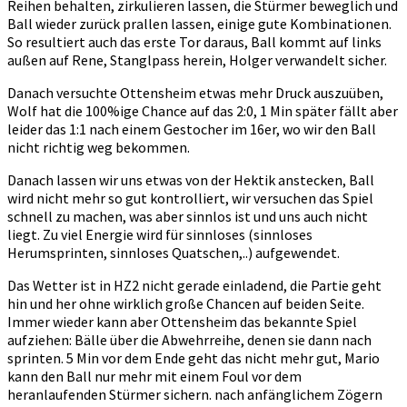
Reihen behalten, zirkulieren lassen, die Stürmer beweglich und
Ball wieder zurück prallen lassen, einige gute Kombinationen.
So resultiert auch das erste Tor daraus, Ball kommt auf links
außen auf Rene, Stanglpass herein, Holger verwandelt sicher.
Danach versuchte Ottensheim etwas mehr Druck auszuüben,
Wolf hat die 100%ige Chance auf das 2:0, 1 Min später fällt aber
leider das 1:1 nach einem Gestocher im 16er, wo wir den Ball
nicht richtig weg bekommen.
Danach lassen wir uns etwas von der Hektik anstecken, Ball
wird nicht mehr so gut kontrolliert, wir versuchen das Spiel
schnell zu machen, was aber sinnlos ist und uns auch nicht
liegt. Zu viel Energie wird für sinnloses (sinnloses
Herumsprinten, sinnloses Quatschen,..) aufgewendet.
Das Wetter ist in HZ2 nicht gerade einladend, die Partie geht
hin und her ohne wirklich große Chancen auf beiden Seite.
Immer wieder kann aber Ottensheim das bekannte Spiel
aufziehen: Bälle über die Abwehrreihe, denen sie dann nach
sprinten. 5 Min vor dem Ende geht das nicht mehr gut, Mario
kann den Ball nur mehr mit einem Foul vor dem
heranlaufenden Stürmer sichern. nach anfänglichem Zögern