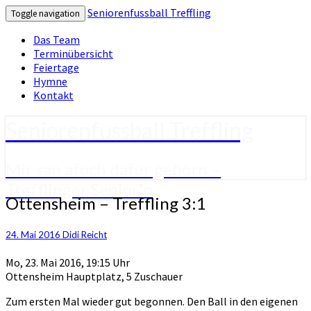
Seniorenfussball Treffling
Toggle navigation
Das Team
Terminübersicht
Feiertage
Hymne
Kontakt
Seniorenfussball Treffling
Mir san afoch dafür geborn –
Trefflinger Senior'n
Ottensheim
Ottensheim – Treffling 3:1
–
Treffling
24. Mai 2016
Didi Reicht
3:1
Mo, 23. Mai 2016, 19:15 Uhr
Ottensheim Hauptplatz, 5 Zuschauer
Zum ersten Mal wieder gut begonnen. Den Ball in den eigenen