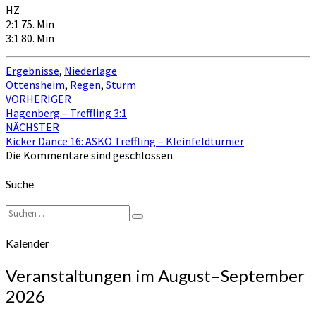
HZ
2:1 75. Min
3:1 80. Min
Ergebnisse
,
Niederlage
Ottensheim
,
Regen
,
Sturm
Beitragsnavigation
VORHERIGER
Hagenberg – Treffling 3:1
NÄCHSTER
Kicker Dance 16: ASKÖ Treffling – Kleinfeldturnier
Die Kommentare sind geschlossen.
Suche
Suchen
Suchen
nach:
Kalender
Veranstaltungen im August–September
2026