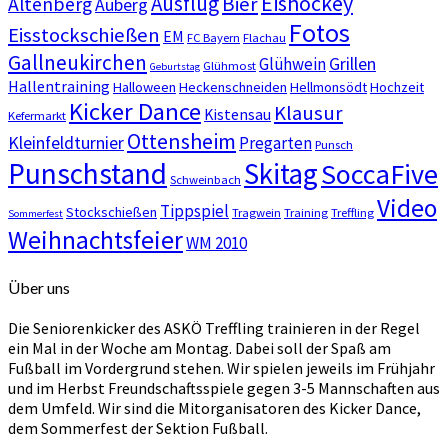
Eishockey
Ausflug
Bier
Altenberg
Auberg
Fotos
Eisstockschießen
EM
FC Bayern
Flachau
Gallneukirchen
Grillen
Glühwein
Glühmost
Geburtstag
Hallentraining
Halloween
Heckenschneiden
Hellmonsödt
Hochzeit
Kicker Dance
Klausur
Kistensau
Kefermarkt
Ottensheim
Kleinfeldturnier
Pregarten
Punsch
Punschstand
Skitag
SoccaFive
Schweinbach
Video
Tippspiel
Stockschießen
Tragwein
Training
Treffling
Sommerfest
Weihnachtsfeier
WM 2010
Über uns
Die Seniorenkicker des ASKÖ Treffling trainieren in der Regel
ein Mal in der Woche am Montag. Dabei soll der Spaß am
Fußball im Vordergrund stehen. Wir spielen jeweils im Frühjahr
und im Herbst Freundschaftsspiele gegen 3-5 Mannschaften aus
dem Umfeld. Wir sind die Mitorganisatoren des Kicker Dance,
dem Sommerfest der Sektion Fußball.