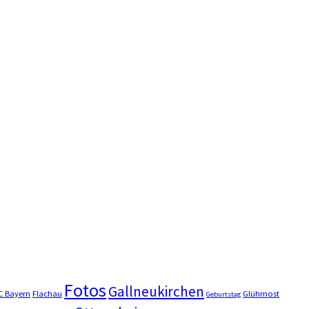
Fotos
Gallneukirchen
C Bayern
Flachau
Glühmost
Geburtstag