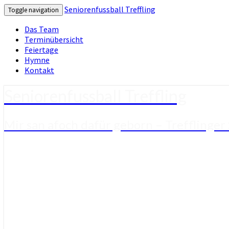
Seniorenfussball Treffling
Toggle navigation
Das Team
Terminübersicht
Feiertage
Hymne
Kontakt
Seniorenfussball Treffling
Mir san afoch dafür geborn – Trefflinger