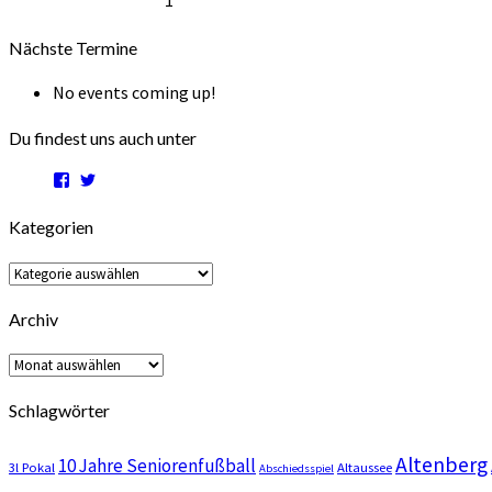
1
2026
2026
2026
2026
2026
2026
Oktober
2026
Nächste Termine
No events coming up!
Du findest uns auch unter
Profil
Profil
von
von
trefflingcom
sftreffling
Kategorien
auf
auf
Facebook
Twitter
anzeigen
anzeigen
Kategorien
Archiv
Archiv
Schlagwörter
Altenberg
10 Jahre Seniorenfußball
3l Pokal
Altaussee
Abschiedsspiel