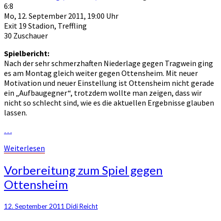
6:8
6:8
Mo, 12. September 2011, 19:00 Uhr
Exit 19 Stadion, Treffling
30 Zuschauer
Spielbericht:
Nach der sehr schmerzhaften Niederlage gegen Tragwein ging
es am Montag gleich weiter gegen Ottensheim. Mit neuer
Motivation und neuer Einstellung ist Ottensheim nicht gerade
ein „Aufbaugegner“, trotzdem wollte man zeigen, dass wir
nicht so schlecht sind, wie es die aktuellen Ergebnisse glauben
lassen.
…
Weiterlesen
Weiterlesen
Vorbereitung
Vorbereitung zum Spiel gegen
zum
Ottensheim
Spiel
gegen
Ottensheim
12. September 2011
Didi Reicht