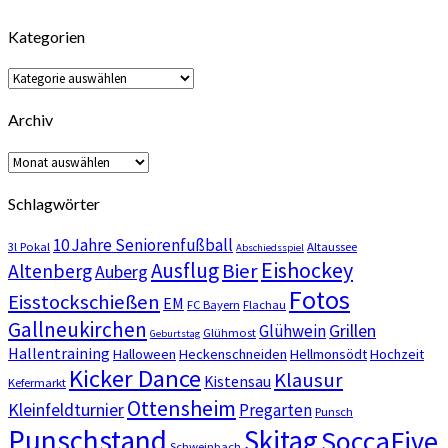
von
von
trefflingcom
sftreffling
Kategorien
auf
auf
Facebook
Twitter
anzeigen
anzeigen
Kategorien
Archiv
Archiv
Schlagwörter
10 Jahre Seniorenfußball
3l Pokal
Altaussee
Abschiedsspiel
Eishockey
Ausflug
Bier
Altenberg
Auberg
Fotos
Eisstockschießen
EM
FC Bayern
Flachau
Gallneukirchen
Grillen
Glühwein
Glühmost
Geburtstag
Hallentraining
Halloween
Heckenschneiden
Hellmonsödt
Hochzeit
Kicker Dance
Klausur
Kistensau
Kefermarkt
Ottensheim
Kleinfeldturnier
Pregarten
Punsch
Punschstand
Skitag
SoccaFive
Schweinbach