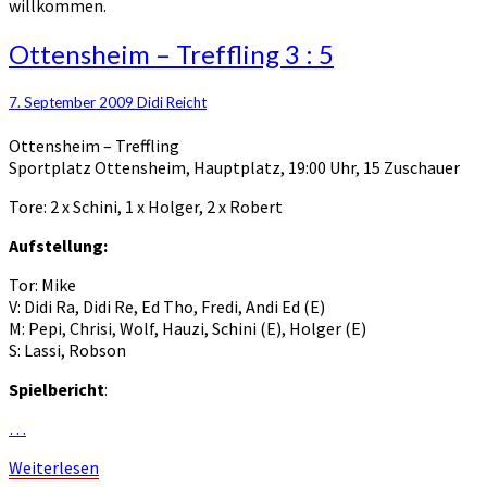
willkommen.
Ottensheim
Ottensheim – Treffling 3 : 5
–
Treffling
7. September 2009
Didi Reicht
3
:
Ottensheim – Treffling
5
Sportplatz Ottensheim, Hauptplatz, 19:00 Uhr, 15 Zuschauer
Tore: 2 x Schini, 1 x Holger, 2 x Robert
Aufstellung:
Tor: Mike
V: Didi Ra, Didi Re, Ed Tho, Fredi, Andi Ed (E)
M: Pepi, Chrisi, Wolf, Hauzi, Schini (E), Holger (E)
S: Lassi, Robson
Spielbericht
:
…
Weiterlesen
Weiterlesen