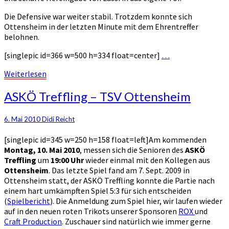
Die Defensive war weiter stabil. Trotzdem konnte sich
Ottensheim in der letzten Minute mit dem Ehrentreffer
belohnen.
[singlepic id=366 w=500 h=334 float=center]
…
Weiterlesen
Weiterlesen
ASKÖ
ASKÖ Treffling – TSV Ottensheim
Treffling
–
6. Mai 2010
Didi Reicht
TSV
Ottensheim
[singlepic id=345 w=250 h=158 float=left]Am kommenden
Montag, 10. Mai 2010
, messen sich die Senioren des
ASKÖ
Treffling
um
19:00 Uhr
wieder einmal mit den Kollegen aus
Ottensheim
. Das letzte Spiel fand am 7. Sept. 2009 in
Ottensheim statt, der ASKÖ Treffling konnte die Partie nach
einem hart umkämpften Spiel 5:3 für sich entscheiden
(
Spielbericht
). Die Anmeldung zum Spiel hier, wir laufen wieder
auf in den neuen roten Trikots unserer Sponsoren
ROX
und
Craft Production
. Zuschauer sind natürlich wie immer gerne