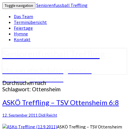
Seniorenfussball Treffling
Toggle navigation
Das Team
Terminübersicht
Feiertage
Hymne
Kontakt
Seniorenfussball Treffling
Mir san afoch dafür geborn –
Trefflinger Senior'n
Durchsuchen nach
Schlagwort:
Ottensheim
ASKÖ
ASKÖ Treffling – TSV Ottensheim 6:8
Treffling
–
12. September 2011
Didi Reicht
TSV
Ottensheim
ASKÖ Treffling – TSV Ottensheim