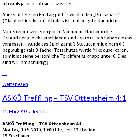
Ich weiß ja nicht ob sie´s wussten…
Aber seit letzten Freitag gibt´s wieder den „Preisepass“
(Oktoberbieraktion), d.h. dies ist mal ne gute Nachricht.
Nun zu einer weiteren guten Nachricht. Nachdem die
Pregartner ja nicht erschienen sind – vermutlich haben die das
vergessen – wurde das Spiel gemäß Statuten mit einem 0:3
beglaubigt (als 3-facher Torschütze wurde Mike auserkoren,
somit ist seine persönliche Tordifferenz knapp unter 0. Dies
sind wir ihm schuldig.)
…
Weiterlesen
Weiterlesen
ASKÖ
ASKÖ Treffling – TSV Ottensheim 4:1
Treffling
–
11. Mai 2010
Didi Reicht
TSV
Ottensheim
ASKÖ Treffling –
TSV Ottensheim 4:1
4:1
Montag, 10.5. 2010, 19:00 Uhr, Exit 19 Stadion
15 Zuschauer