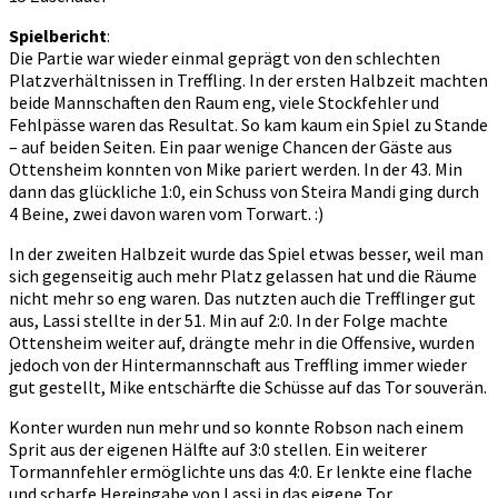
Spielbericht
:
Die Partie war wieder einmal geprägt von den schlechten
Platzverhältnissen in Treffling. In der ersten Halbzeit machten
beide Mannschaften den Raum eng, viele Stockfehler und
Fehlpässe waren das Resultat. So kam kaum ein Spiel zu Stande
– auf beiden Seiten. Ein paar wenige Chancen der Gäste aus
Ottensheim konnten von Mike pariert werden. In der 43. Min
dann das glückliche 1:0, ein Schuss von Steira Mandi ging durch
4 Beine, zwei davon waren vom Torwart. :)
In der zweiten Halbzeit wurde das Spiel etwas besser, weil man
sich gegenseitig auch mehr Platz gelassen hat und die Räume
nicht mehr so eng waren. Das nutzten auch die Trefflinger gut
aus, Lassi stellte in der 51. Min auf 2:0. In der Folge machte
Ottensheim weiter auf, drängte mehr in die Offensive, wurden
jedoch von der Hintermannschaft aus Treffling immer wieder
gut gestellt, Mike entschärfte die Schüsse auf das Tor souverän.
Konter wurden nun mehr und so konnte Robson nach einem
Sprit aus der eigenen Hälfte auf 3:0 stellen. Ein weiterer
Tormannfehler ermöglichte uns das 4:0. Er lenkte eine flache
und scharfe Hereingabe von Lassi in das eigene Tor.